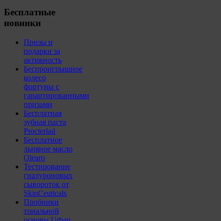
Бесплатные
новинки
Призы и
подарки за
активность
Беспроигрышное
колесо
фортуны с
гарантированными
призами
Бесплатная
зубная паста
Procterlad
Бесплатное
льняное масло
Olearo
Тестирование
гиалуроновых
сывороток от
SkinCeuticals
Пробники
тональной
основы Urban