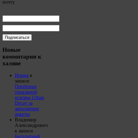
почту
Новые
коммнтарии к
халяве
Ирина
к
записи
Пробники
тональной
основы Urban
Decay за
заполнение
анкеты
Владимир
Александрович
к записи
Бесплатный