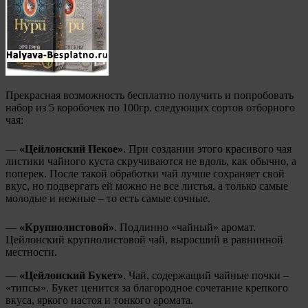
Прекрасная возможность бесплатно получить и попробовать
набор из 5 коробочек по 100гр. следующих сортов отборного
чая:
—
«Цейлонский Пекое»
. При создании этого красивого чая
листики чайного куста скручиваются не вдоль, как обычно, а
поперек. После такой обработки чай лучше сохраняет свой
вкус, но подвергать ей можно не все листья, а только самые
молодые и нежные – то есть самые сочные.
—
«Крупнолистовой»
. Подлинно «чайный» аромат.
Цейлонский крупнолистовой чай, выросший в равнинной
местности.
—
«Цейлонский Букет»
. Чай, содержащий чайные почки –
«типсы». Букет ценится за благородное сочетание крепкого
вкуса, яркого настоя и тонкого аромата.