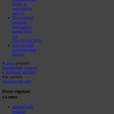
Decay за
заполнение
анкеты
Бесплатный
пробник
тонального
крема Make
Up
PROFESSIONAL
Бесплатный
пробник кофе
Elevate
А
здесь
раздают
бесплатные домены
и дешевый хостинг
.
Как сделать
бесплатный сайт
Популярная
халява
Бесплатный
каталог