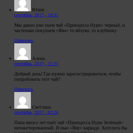
Юлия
сентябрь, 2017 - 10:31
Мы давно уже пьем чай «Принцесса Нури» черный, и
частенько покупаем «Ява» то яблуко, то клубнику
Ответить
Алена
сентябрь, 2017 - 11:35
Добрый день! Где нужно зарегистрироваться, чтобы
попробовать этот чай?
Ответить
Светлана
сентябрь, 2017 - 02:26
Папа много лет пьёт чай «Принцесса Нури Зелёный»
непакетированный. Я пью «Яву» каркаде. Хотелось бы