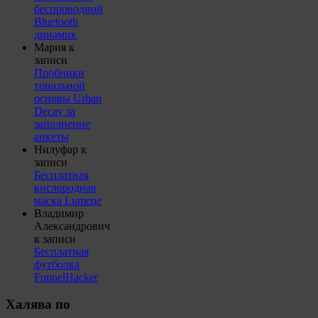
беспроводной
Bluetooth
динамик
Мария
к
записи
Пробники
тональной
основы Urban
Decay за
заполнение
анкеты
Нилуфар
к
записи
Бесплатная
кислородная
маска Lumene
Владимир
Александрович
к записи
Бесплатная
футболка
FunnelHacker
Халява по