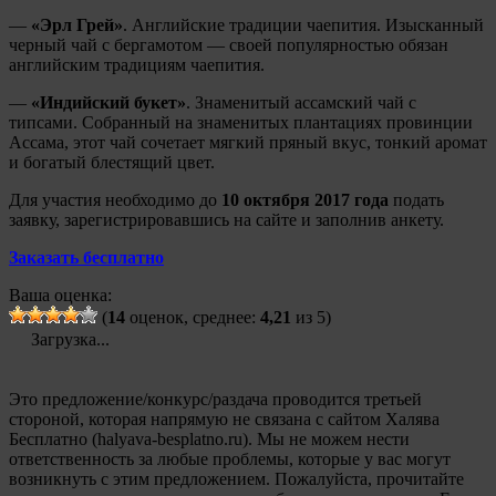
—
«Эрл Грей»
. Английские традиции чаепития. Изысканный
черный чай с бергамотом — своей популярностью обязан
английским традициям чаепития.
—
«Индийский букет»
. Знаменитый ассамский чай с
типсами. Собранный на знаменитых плантациях провинции
Ассама, этот чай сочетает мягкий пряный вкус, тонкий аромат
и богатый блестящий цвет.
Для участия необходимо до
10 октября 2017 года
подать
заявку, зарегистрировавшись на сайте и заполнив анкету.
Заказать бесплатно
Ваша оценка:
(
14
оценок, среднее:
4,21
из 5)
Загрузка...
Это предложение/конкурс/раздача проводится третьей
стороной, которая напрямую не связана с сайтом Халява
Бесплатно (halyava-besplatno.ru). Мы не можем нести
ответственность за любые проблемы, которые у вас могут
возникнуть с этим предложением. Пожалуйста, прочитайте