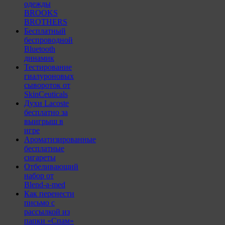
одежды
BROOKS
BROTHERS
Бесплатный
беспроводной
Bluetooth
динамик
Тестирование
гиалуроновых
сывороток от
SkinCeuticals
Духи Lacoste
бесплатно за
выигрыш в
игре
Ароматизированные
бесплатные
сигареты
Отбеливающий
набор от
Blend-a-med
Как перенести
письмо с
рассылкой из
папки «Спам»