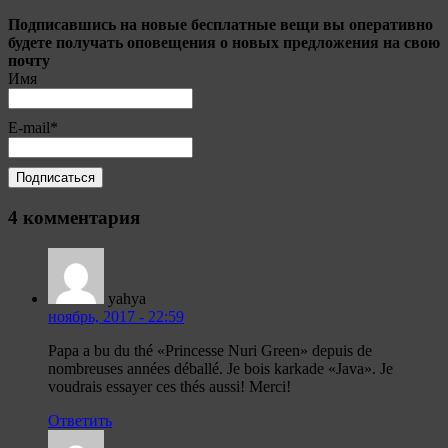
Подписавшись на новые бесплатные вещи вы оперативно
будете получать оповещения о новых предложения на свою
почту
Имя
E-mail*
4 комментария
yahya
ноябрь, 2017 - 22:59
Papa a bu du thé «Princesse Nuri Green» depuis de
nombreuses années déballé. Je bois karkade «Java». Je
voudrais essayer ces thés aussi! Merci!
Ответить