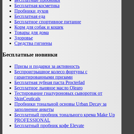
Бесплатные пробники
Бесплатная косметика
Пробники духов
Бесплатная еда
Бесплатное спортивное питание
Корм для собак и кошек
Товары для дома
Здоровье
Средства гигиены
Бесплатные новинки
Призы и подарки за активность
Беспроигрышное колесо фортуны с
гарантированными призами
Бесплатная зубная паста Procterlad
Бесплатное льняное масло Olearo
Тестирование гиалуроновых сывороток от
SkinCeuticals
Пробники тональной основы Urban Decay за
заполнение анкеты
Бесплатный пробник тонального крема Make Up
PROFESSIONAL
Бесплатный пробник кофе Elevate