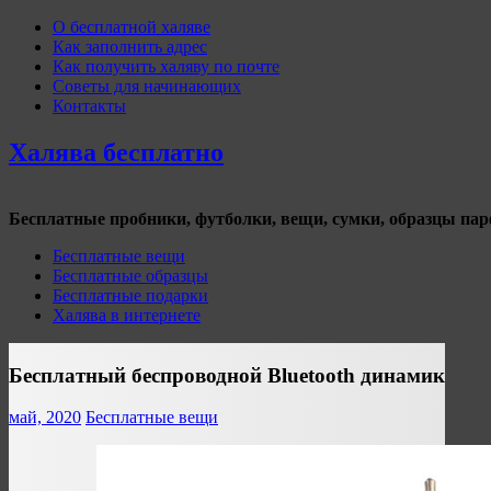
О бесплатной халяве
Как заполнить адрес
Как получить халяву по почте
Советы для начинающих
Контакты
Халява бесплатно
Бесплатные пробники, футболки, вещи, сумки, образцы па
Бесплатные вещи
Бесплатные образцы
Бесплатные подарки
Халява в интернете
Бесплатный беспроводной Bluetooth динамик
май, 2020
Бесплатные вещи