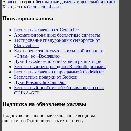
А
здесь
раздают
бесплатные домены и дешевый хостинг
.
Как сделать
бесплатный сайт
Популярная халява
Бесплатная флешка от CeramTec
Ароматизированные бесплатные сигареты
Тестирование гиалуроновых сывороток от
SkinCeuticals
Как перенести письмо с рассылкой из папки
«Спам» во «Входящие»
Духи Lacoste бесплатно за выигрыш в игре
Бесплатный беспроводной Bluetooth динамик
Бесплатная флешка с программой CodeMeter.
Бесплатные подарки от Бюбхен
Духи Poison Christian Dior
Бесплатный пробник обезболивающего геля
CHINA-GEL
Подписка на обновление халявы
Подписавшись на новые бесплатные вещи вы
оперативно будете получать их на почту