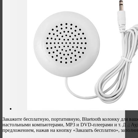
Закажите бесплатную, портативную, Bluetooth колонку для ваш
настольными компьютерами, MP3 и DVD-плеерами и т. Д .; Ауди
предложением, нажав на кнопку «Заказать бесплатно», заполни