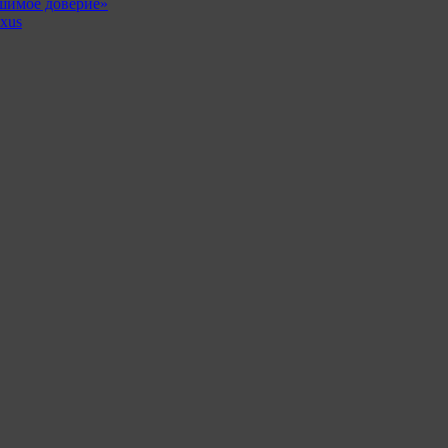
шимое доверие»
xus