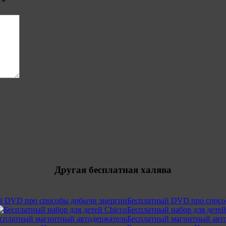
ы
*
Другая бесплатная халява
Бесплатный DVD про спосо
Бесплатный набор для детей
Бесплатный магнитный авт