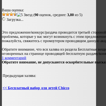
Ваша оценка:
(
90
оценок, среднее:
3,80
из 5)
Загрузка...
Это предложение/конкурс/раздача проводится третьей стороной,
проблемы, которые у вас могут возникнуть с этим предложени
пожалуйста, свяжитесь с промоутером проводящим данную ак
Обратите внимание, что вся халява из раздела Бесплатные вещ
оговоренных на странице проводящей бесплатную раздачу/конк
1 комментарий
Обратите внимание, не допускаются оскорбительные выска
Предыдущая халява:
<< Бесплатный набор для детей Chicco